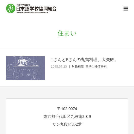
組合概要
住まい
事業内容
TさんとPさんの丸鶏料理、大失敗。
日本語学校協同組合の思い
2018.01.25
対物補償
,
留学生補償事例
豆知識
加盟校専用
〒102-0074
プライバシーポリシー
東京都千代田区九段南2-3-9
サン九段ビル2階